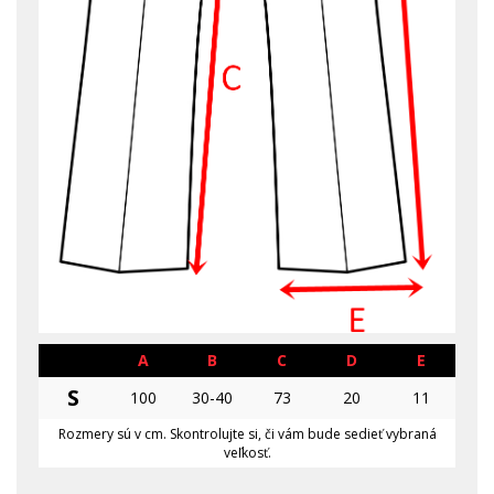
A
B
C
D
E
S
100
30-40
73
20
11
Rozmery sú v cm. Skontrolujte si, či vám bude sedieť vybraná
veľkosť.