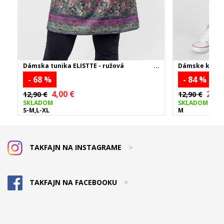
Dámska tunika ELISTTE - ružová
Dámske kraťas
- 68 %
- 84 %
4,00 €
2,00
12,90 €
12,90 €
SKLADOM
SKLADOM
S-M,L-XL
M
TAKFAJN NA INSTAGRAME
>
TAKFAJN NA FACEBOOKU
>