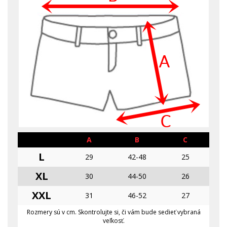
A
B
C
L
29
42-48
25
XL
30
44-50
26
XXL
31
46-52
27
Rozmery sú v cm. Skontrolujte si, či vám bude sedieť vybraná
veľkosť.