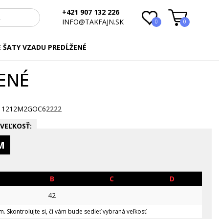
+421 907 132 226
INFO@TAKFAJN.SK
0
0
 ŠATY VZADU PREDĹŽENÉ
ENÉ
11212M2GOC62222
VEĽKOSŤ:
M
B
C
D
42
. Skontrolujte si, či vám bude sedieť vybraná veľkosť.