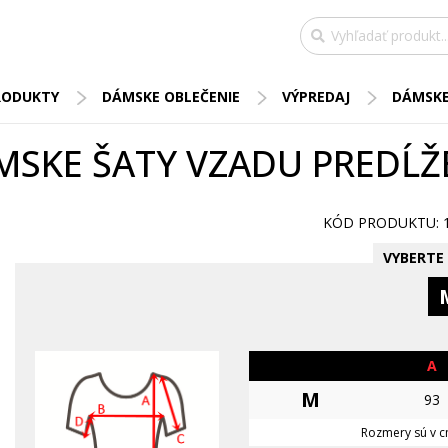
RODUKTY
DÁMSKE OBLEČENIE
VÝPREDAJ
DÁMSKE
MSKE ŠATY VZADU PREDĹŽ
KÓD PRODUKTU: 
VYBERTE 
A
M
93
Rozmery sú v cm