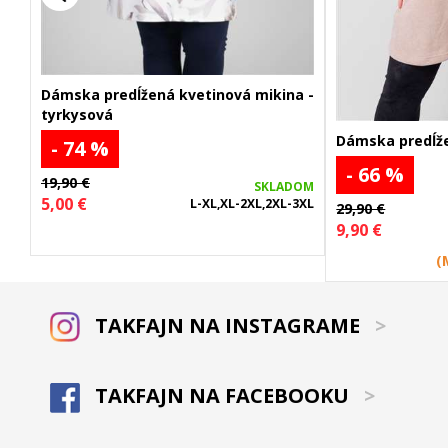
Dámska predĺžená kvetinová mikina -
tyrkysová
Dámska predĺže
- 74 %
- 66 %
19,90 €
SKLADOM
5,00 €
L-XL,XL-2XL,2XL-3XL
29,90 €
9,90 €
(
TAKFAJN NA INSTAGRAME
>
TAKFAJN NA FACEBOOKU
>