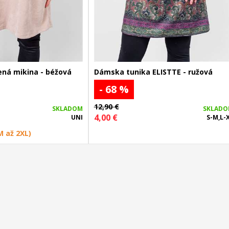
ná mikina - béžová
Dámska tunika ELISTTE - ružová
- 68 %
12,90 €
SKLADOM
SKLAD
4,00 €
UNI
S-M,L-
M až 2XL)