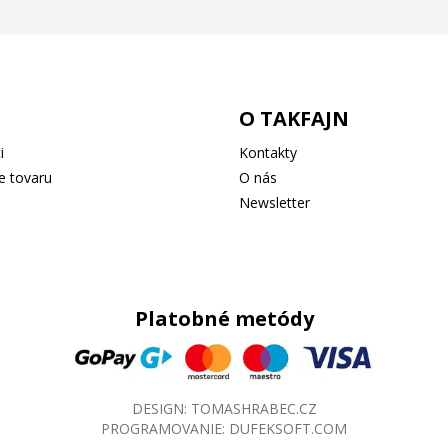
O TAKFAJN
i
Kontakty
e tovaru
O nás
Newsletter
Platobné metódy
DESIGN:
TOMASHRABEC.CZ
PROGRAMOVANIE:
DUFEKSOFT.COM