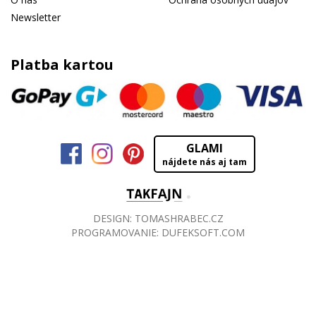
Newsletter
Platba kartou
GLAMI
nájdete nás aj tam
DESIGN:
TOMASHRABEC.CZ
PROGRAMOVANIE:
DUFEKSOFT.COM