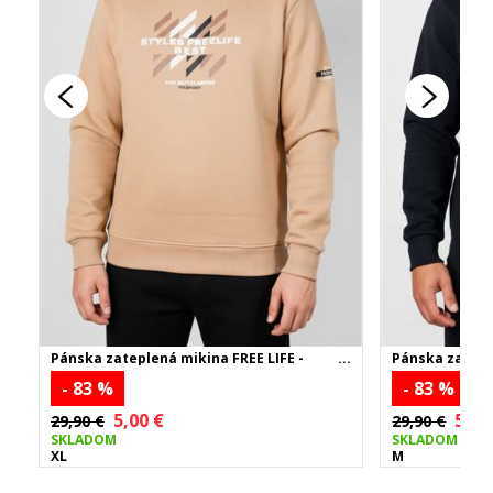
Pánska zateplená mikina FREE LIFE -
Pánska zatepl
béžová
čierna
- 83 %
- 83 %
5,00 €
5,00
29,90 €
29,90 €
SKLADOM
SKLADOM
XL
M