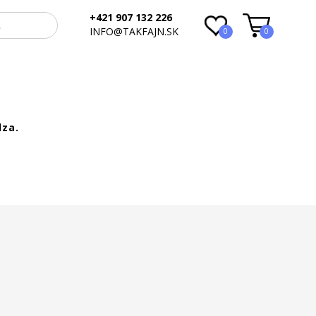
+421 907 132 226
INFO@TAKFAJN.SK
0
0
za.