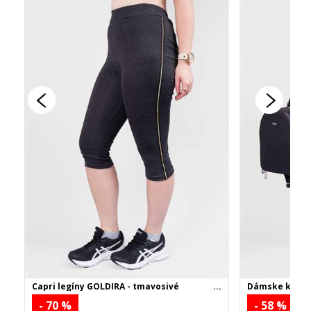
Capri legíny GOLDIRA - tmavosivé
Dámske kraťas
- 70 %
- 58 %