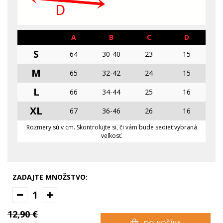
A
B
C
D
S
64
30-40
23
15
M
65
32-42
24
15
L
66
34-44
25
16
XL
67
36-46
26
16
Rozmery sú v cm. Skontrolujte si, či vám bude sedieť vybraná
veľkosť.
ZADAJTE MNOŽSTVO:
1
12,90 €