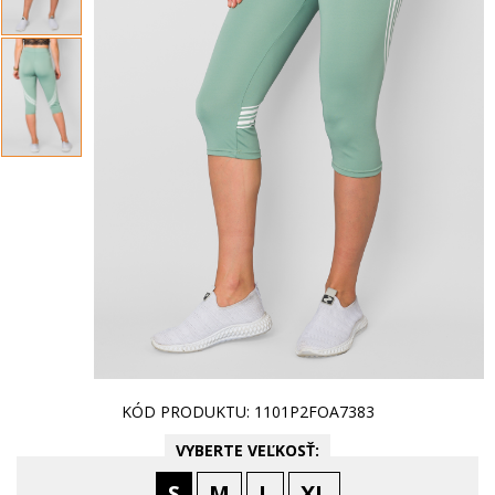
KÓD PRODUKTU: 1101P2FOA7383
VYBERTE VEĽKOSŤ:
S
M
L
XL