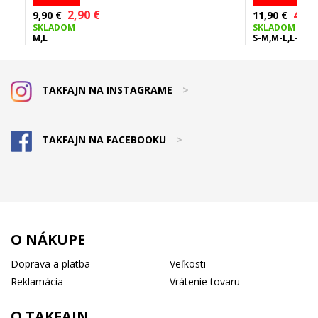
2,90 €
4,90
9,90 €
11,90 €
SKLADOM
SKLADOM
M,L
S-M,M-L,L-XL
TAKFAJN NA INSTAGRAME
>
TAKFAJN NA FACEBOOKU
>
O NÁKUPE
Doprava a platba
Veľkosti
Reklamácia
Vrátenie tovaru
O TAKFAJN