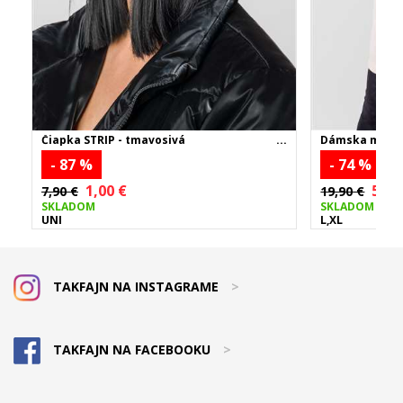
Čiapka STRIP - tmavosivá
Dámska mikin
- 87 %
- 74 %
1,00 €
5,00
7,90 €
19,90 €
SKLADOM
SKLADOM
UNI
L,XL
TAKFAJN NA INSTAGRAME
>
TAKFAJN NA FACEBOOKU
>