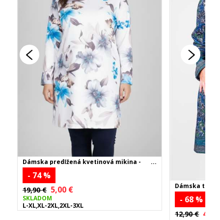
Dámska predĺžená kvetinová mikina -
tyrkysová
- 74 %
Dámska tunika
5,00 €
19,90 €
SKLADOM
- 68 %
L-XL,XL-2XL,2XL-3XL
4,00
12,90 €