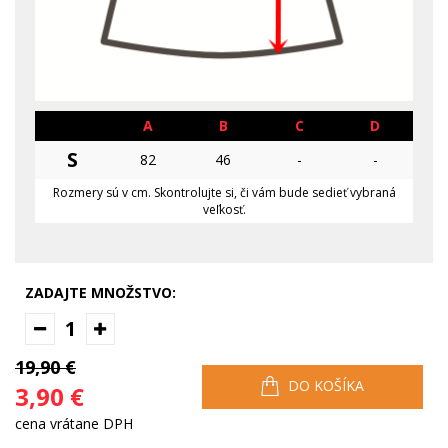
A
B
C
D
S
82
46
-
-
Rozmery sú v cm. Skontrolujte si, či vám bude sedieť vybraná
veľkosť.
ZADAJTE MNOŽSTVO:
1
19,90 €
DO KOŠÍKA
3,90 €
cena vrátane DPH