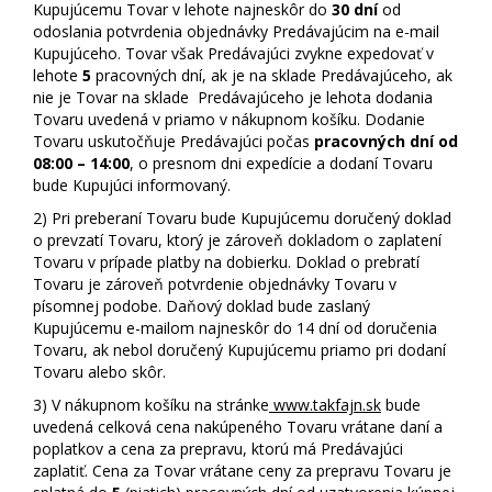
Kupujúcemu Tovar v lehote najneskôr do
30 dní
od
odoslania potvrdenia objednávky Predávajúcim na e-mail
Kupujúceho. Tovar však Predávajúci zvykne expedovať v
lehote
5
pracovných dní, ak je na sklade Predávajúceho, ak
nie je Tovar na sklade Predávajúceho je lehota dodania
Tovaru uvedená v priamo v nákupnom košíku. Dodanie
Tovaru uskutočňuje Predávajúci počas
pracovných dní od
08:00 – 14:00
, o presnom dni expedície a dodaní Tovaru
bude Kupujúci informovaný.
2)
Pri preberaní Tovaru bude Kupujúcemu doručený doklad
o prevzatí Tovaru, ktorý je zároveň dokladom o zaplatení
Tovaru v prípade platby na dobierku. Doklad o prebratí
Tovaru je zároveň potvrdenie objednávky Tovaru v
písomnej podobe. Daňový doklad bude zaslaný
Kupujúcemu e-mailom najneskôr do 14 dní od doručenia
Tovaru, ak nebol doručený Kupujúcemu priamo pri dodaní
Tovaru alebo skôr.
3)
V nákupnom košíku na stránke
www.takfajn.sk
bude
uvedená celková cena nakúpeného Tovaru vrátane daní a
poplatkov a cena za prepravu, ktorú má Predávajúci
zaplatiť. Cena za Tovar vrátane ceny za prepravu Tovaru je