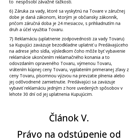
to nespôsobí závažné ťažkosti.
6)
Záruka za vady, ktoré sa vyskytnú na Tovare v záručnej
dobe je daná zákonom, ktorým je občiansky zákonník,
pričom záručná doba je 24 mesiacov, s prihliadnutím na
druh a účel využitia Tovaru.
7)
Reklamáciu (uplatnenie zodpovednosti za vady Tovaru)
sa Kupujúci zaväzuje bezodkladne uplatniť u Predávajúceho
na adrese jeho sídla, výsledkom čoho môže byť vybavenie
reklamácie ukončením reklamačného konania a to
odovzdaním opraveného Tovaru, výmenou Tovaru,
vrátením kúpnej ceny Tovaru, vyplatením primeranej zľavy z
ceny Tovaru, písomnou výzvou na prevzatie plnenia alebo
jej odôvodnené zamietnutie. Predávajúci sa zaväzuje
vybaviť reklamáciu jedným z hore uvedených spôsobov v
lehote 30 dní od jej uplatnenia Kupujúcim.
Článok V.
Právo na odstúpenie od