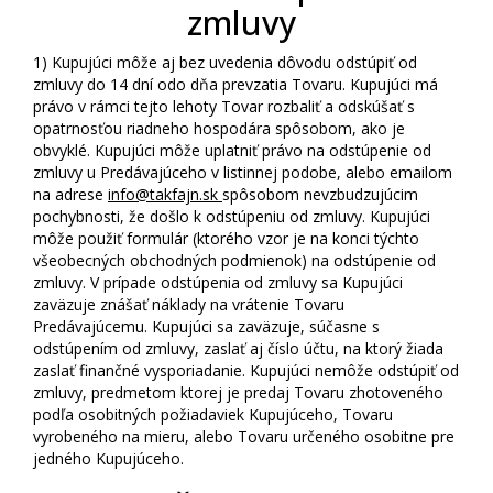
zmluvy
1)
Kupujúci môže aj bez uvedenia dôvodu odstúpiť od
zmluvy do 14 dní odo dňa prevzatia Tovaru. Kupujúci má
právo v rámci tejto lehoty Tovar rozbaliť a odskúšať s
opatrnosťou riadneho hospodára spôsobom, ako je
obvyklé. Kupujúci môže uplatniť právo na odstúpenie od
zmluvy u Predávajúceho v listinnej podobe, alebo emailom
na adrese
info@takfajn.sk
spôsobom nevzbudzujúcim
pochybnosti, že došlo k odstúpeniu od zmluvy. Kupujúci
môže použiť formulár (ktorého vzor je na konci týchto
všeobecných obchodných podmienok) na odstúpenie od
zmluvy. V prípade odstúpenia od zmluvy sa Kupujúci
zaväzuje znášať náklady na vrátenie Tovaru
Predávajúcemu. Kupujúci sa zaväzuje, súčasne s
odstúpením od zmluvy, zaslať aj číslo účtu, na ktorý žiada
zaslať finančné vysporiadanie. Kupujúci nemôže odstúpiť od
zmluvy, predmetom ktorej je predaj Tovaru zhotoveného
podľa osobitných požiadaviek Kupujúceho, Tovaru
vyrobeného na mieru, alebo Tovaru určeného osobitne pre
jedného Kupujúceho.