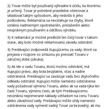
2)
Tovar môže byť používaný výhradne k účelu, ku ktorému
je určený. Tovar je potrebné pravidelne ošetrovať a
skladovať takým spôsobom, aby nedošlo k jeho
poškodeniu. Reklamácia sa nevzťahuje na chyby, ktoré
vzniknú nadmerným opotrebením, preťažením alebo
nesprávnym používaním a údržbou výrobku.
3)
K reklamácii je možné predložiť len čistý tovar v takom
stave, aby bolo možné reklamovanú závadu odstrániť.
4)
Predávajúci zodpovedá Kupujúcemu za vady, ktoré sa
prejavia v rozpore so zmluvou po prevzatí Tovaru v
záručnej dobe (záruka).
5)
Ak ide o vadu Tovaru, ktorú možno odstrániť, má
Kupujúci právo, aby bola bezplatne, včas a riadne
odstránená. Predávajúci sa zaväzuje vadu bez zbytočného
odkladu odstrániť. Kupujúci môže namiesto odstránenia
vady požadovať výmenu Tovaru, alebo ak sa vada týka len
časti Tovaru, výmenu časti, ak tým Predávajúcemu
nevzniknú neprimerané náklady vzhľadom na cenu Tovaru
alebo závažnosť vady. Predávajúci môže vždy namiesto
odstránenia vady vymeniť vadný Tovar za bezvadný, ak mu