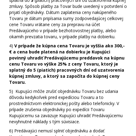
splatná do
5
(piatich) pracovných dní od uzatvorenia kúpnej
zmluvy. Spôsob platby za Tovar bude uvedený v potvrdení o
prijatí objednávky. Dátum zaplatenia ceny nakúpeného
Tovaru je dátum pripísania sumy zodpovedajúcej celkovej
cene Tovaru vrátane ceny za prepravu na účet
Predávajúceho v prípade bezhotovostnej platby, alebo
okamih prevzatia tovaru, v prípade platby na dobierku.
4)
V prípade že kúpna cena Tovaru je vyššia ako 300,-
€ a cena bude platená na dobierku je Kupujúci
povinný uhradiť Predávajúcemu preddavok na kúpnu
cenu Tovaru vo výške 25% z ceny Tovaru, ktorý je
splatný do 5 (piatich) pracovných dní od uzatvorenia
kúpnej zmluvy, a ktorý sa započíta do kúpnej ceny
Tovaru.
5)
Kupujúci môže zrušiť objednávku Tovaru bez udania
dôvodu kedykoľvek pred expedíciou Tovaru a to
prostredníctvom elektronickej pošty alebo telefonicky. V
prípade zrušenia objednávky po expedícii Tovaru
Kupujúcemu sa zaväzuje Kupujúci uhradiť Predávajúcemu
nevyhnutné náklady s tým súvisiace.
6)
Predávajúci nemusí splniť objednávku a dodať