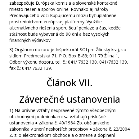
zabezpečuje Európska komisia a slovenské kontaktné
miesto riešenia sporov online. Rovnako aj nároky
Predávajúceho voči Kupujúcemu môžu byť uplatnené
prostredníctvom európskej platformy. Využitie
alternatívneho riešenia sporu šetrí peniaze a čas, keďže
sťažnosť bude vybavená do 90 dní a bez vysokých
finančných výdavkov.
3)
Orgánom dozoru je Inšpektorát SOI pre Žilinský kraj, so
sídlom Predmestská 71, P.O. Box B-89; 011 79 Žilina 1,
Odbor výkonu dozoru, tel. č.: 041/ 7632 130, 041/7632 139,
fax č.: 041/ 7632 139.
Článok VII.
Záverečné ustanovenia
1)
Na právne vzťahy neupravené týmito všeobecnými
obchodnými podmienkami sa vzťahujú príslušné
ustanovenia ● zákona č. 40/1964 Zb. občianskeho
zákonníka v znení neskorších predpisov ● zákona č. 22/2004
Z. z. o elektronickom obchode a o zmene a doplnení