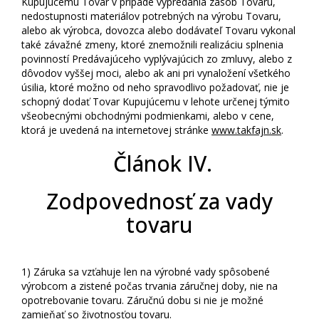
Kupujúcemu Tovar v prípade vypredania zásob Tovaru,
nedostupnosti materiálov potrebných na výrobu Tovaru,
alebo ak výrobca, dovozca alebo dodávateľ Tovaru vykonal
také závažné zmeny, ktoré znemožnili realizáciu splnenia
povinností Predávajúceho vyplývajúcich zo zmluvy, alebo z
dôvodov vyššej moci, alebo ak ani pri vynaložení všetkého
úsilia, ktoré možno od neho spravodlivo požadovať, nie je
schopný dodať Tovar Kupujúcemu v lehote určenej týmito
všeobecnými obchodnými podmienkami, alebo v cene,
ktorá je uvedená na internetovej stránke
www.takfajn.sk
.
Článok IV.
Zodpovednosť za vady
tovaru
1)
Záruka sa vzťahuje len na výrobné vady spôsobené
výrobcom a zistené počas trvania záručnej doby, nie na
opotrebovanie tovaru. Záručnú dobu si nie je možné
zamieňať so životnosťou tovaru.