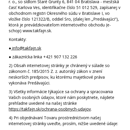
r. o., so sídlom Staré Grunty 6, 841 04 Bratislava - mestská
časť Karlova Ves, identifikačne číslo 51 012 529, zapísanej v
obchodnom registri Okresného súdu v Bratislave I, vo
vložke číslo 121322/B, oddiel Sro, (ďalej len „Predávajúci“),
ktorá je prevádzkovateľom internetového obchodu (e-
schop) www.takfajn.sk.
Kontakty:
●
info@takfajn.sk
● zákaznícka linka +421 907 132 226
2)
Obsah internetovej stránky je chránený v súlade so
zákonom č. 185/2015 Z. z. autorský zákon v znení
neskorších predpisov, ku ktorému majetkové práva
vykonáva Predávajúci.
3)
Všetky informácie týkajúce sa ochrany a spracovania
Vašich osobných údajov, ktoré nám poskytnete, nájdete
prehľadne uvedené na našej stránke
https://takfajn.sk/ochrana-osobnych-udajov
.
4)
Pri objednávaní Tovaru prostredníctvom našej
internetovej stránky uveďte, prosím, nižšie uvedené údaje: