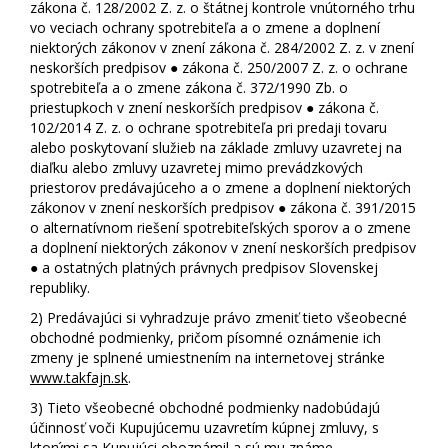
zákona č. 128/2002 Z. z. o štátnej kontrole vnútorného trhu
vo veciach ochrany spotrebiteľa a o zmene a doplnení
niektorých zákonov v znení zákona č. 284/2002 Z. z. v znení
neskorších predpisov ● zákona č. 250/2007 Z. z. o ochrane
spotrebiteľa a o zmene zákona č. 372/1990 Zb. o
priestupkoch v znení neskorších predpisov ● zákona č.
102/2014 Z. z. o ochrane spotrebiteľa pri predaji tovaru
alebo poskytovaní služieb na základe zmluvy uzavretej na
diaľku alebo zmluvy uzavretej mimo prevádzkových
priestorov predávajúceho a o zmene a doplnení niektorých
zákonov v znení neskorších predpisov ● zákona č. 391/2015
o alternatívnom riešení spotrebiteľských sporov a o zmene
a doplnení niektorých zákonov v znení neskorších predpisov
● a ostatných platných právnych predpisov Slovenskej
republiky.
2)
Predávajúci si vyhradzuje právo zmeniť tieto všeobecné
obchodné podmienky, pričom písomné oznámenie ich
zmeny je splnené umiestnením na internetovej stránke
www.takfajn.sk
.
3)
Tieto všeobecné obchodné podmienky nadobúdajú
účinnosť voči Kupujúcemu uzavretím kúpnej zmluvy, s
ktorými sa Kupujúci oboznámil a sú mu známe.