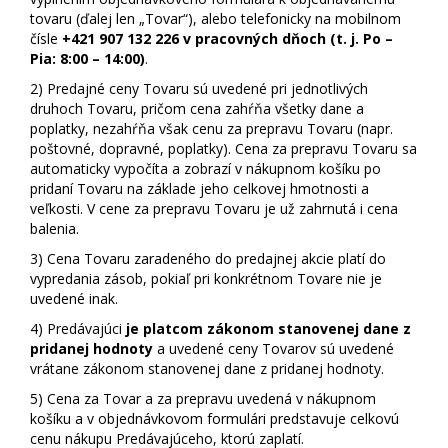
tovaru (ďalej len „Tovar“), alebo telefonicky na mobilnom
čísle
+421 907 132 226 v pracovných dňoch (t. j. Po –
Pia: 8:00 – 14:00)
.
2)
Predajné ceny Tovaru sú uvedené pri jednotlivých
druhoch Tovaru, pričom cena zahŕňa všetky dane a
poplatky, nezahŕňa však cenu za prepravu Tovaru (napr.
poštovné, dopravné, poplatky). Cena za prepravu Tovaru sa
automaticky vypočíta a zobrazí v nákupnom košíku po
pridaní Tovaru na základe jeho celkovej hmotnosti a
veľkosti. V cene za prepravu Tovaru je už zahrnutá i cena
balenia.
3)
Cena Tovaru zaradeného do predajnej akcie platí do
vypredania zásob, pokiaľ pri konkrétnom Tovare nie je
uvedené inak.
4)
Predávajúci
je platcom zákonom stanovenej dane z
pridanej hodnoty
a uvedené ceny Tovarov sú uvedené
vrátane zákonom stanovenej dane z pridanej hodnoty.
5)
Cena za Tovar a za prepravu uvedená v nákupnom
košíku a v objednávkovom formulári predstavuje celkovú
cenu nákupu Predávajúceho, ktorú zaplatí.