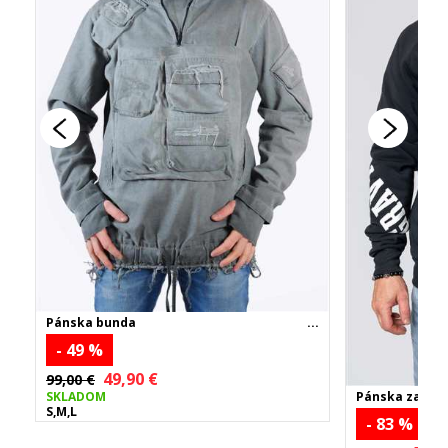
Pánska bunda
- 49 %
49,90 €
99,00 €
Pánska zatepl
SKLADOM
tmavomodrá
S,M,L
- 83 %