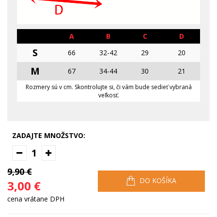
A
B
C
D
S
66
32-42
29
20
M
67
34-44
30
21
Rozmery sú v cm. Skontrolujte si, či vám bude sedieť vybraná
veľkosť.
ZADAJTE MNOŽSTVO:
1
9,90 €
DO KOŠÍKA
3,00 €
cena vrátane DPH